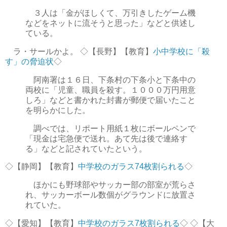
３人は「金がほしくて、万引きしたゲーム機
などをネットに流そうと思った」などと供述し
ている。
ラ・サールかよ。 ◇【長野】【教育】
小中学校に「殺
す」の脅迫状
◇
阿南署は１６日、下条村の下条小と下条中の
両校に「児童、職員を殺す。１０００万円用意
しろ」などと書かれた封書が郵便で届いたこと
を明らかにした。
調べでは、リポート用紙１枚にボールペンで
「現金は宅急便で送れ。あて先は後で連絡す
る」などと記されていたという。
◇【静岡】【教育】
中学校のガラス74枚割られる
◇
ほかにも野球部やサッカー部の部室が荒らさ
れ、サッカーボール数個がグラウンドに放置さ
れていた。
◇【愛知】【教育】
中学校のガラス7枚割られる
◇ ◇【大