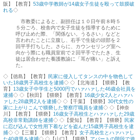
阪】【教育】
53歳中学教師が14歳女子生徒を殴って鼓膜破
れる
◇
市教委によると、副担任は１０日午前８時５
５分ごろ、校舎内で女子生徒を指導するために
呼び止めた際、「関係ない。うるさい」などと
言われたことに立腹し、右手で生徒の頭部を２
回平手打ちした。さらに、カウンセリング室へ
向かう際にも職員室前で２回平手でたたき、生
徒は居合わせた養護教諭に「耳が痛い」と訴え
た。
◇【徳島】【教育】
民家に侵入してタンスの中を物色して
いた18歳男子高校生を逮捕
◇ ◇【北海道】【猥褻】【教
育】
13歳女子中学生と5000円でハァハァした46歳会社員を
逮捕
◇ ◇【秋田】【猥褻】【教育】
16歳少女2人とハァハ
ァした28歳男2人を逮捕
◇ ◇【千葉】【猥褻】
30代女性の
家に上がりこんで猥褻した警察庁職員を逮捕
◇ ◇【神奈
川】【教育】【猥褻】
16歳女子高校生とハァハァした29歳
高校非常勤講師を逮捕
◇ ◇【愛知】【教育】【猥褻】
民家
に忍び込んで女性用下着などを盗んだ15歳男子高校生を逮
捕
◇ ◇【三重】【猥褻】【教育】
女子高校生とハァハァし
た40歳男を逮捕
◇ ◇【山口】【猥褻】
アパートの階段で遊