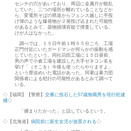
センチの穴があいており、周辺に金属片が散乱
していた。二つの場所が離れていることなどか
ら、変電所そばの県道からフェンス越しに手投
げ弾のような爆発物が２発投げ込まれた可能性
があるとみて、器物損壊容疑で捜査している。
けが人はなかった。
調べでは、１５日午前１時５５分ごろ、工場
正門付近にいたガードマンが何らかの振動を感
じていたという。同社苅田工場に１５日昼前、
男の声で小倉工場を建設した大手ゼネコン名を
挙げ「（そこを）今後も使ったらやりますよ」
という脅迫めいた電話があった。同署は暴力団
関係者による犯行の可能性があるとみて調べて
いる。
◇【福岡】【警察】
交番に投石した57歳無職男を現行犯逮
捕
◇
「捕まりたかった」と話しているという。
◇【北海道】
病院前に新生女児が放置される
◇