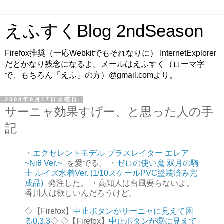
えふすくBlog 2ndSeason
Firefox推奨（一応Webkitでもそれなりに） InternetExplorer
だとかなり残念になるよ。メールはえふすく（ローマ字
で、もちろん「えふ」の方）@gmail.comより。
2008年9月17日水曜日
サーニャ効果すげー、と思った人の手
記
・
エクセレントモデル ブラスレイター エレア
~Niθ Ver.~
を愛でる。 ・
ゼロの使い魔 双月の騎
士 ルイズ水着Ver. (1/10スケールPVC塗装済み完
成品)
発注した。 ・高知人は台風要らないよ。
香川人は欲しいんだろうけど。
◇【Firefox】
中止ボタンがサーニャに見えて困
る0.3.3
◇ ◇【Firefox】
中止ボタンが⑨に見えて