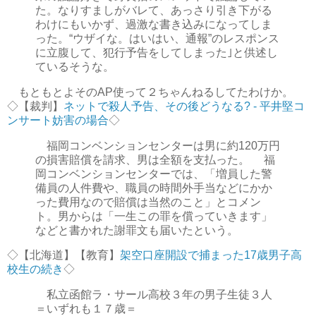
た。なりすましがバレて、あっさり引き下がる
わけにもいかず、過激な書き込みになってしま
った。“ウザイな。はいはい、通報”のレスポンス
に立腹して、犯行予告をしてしまった｣と供述し
ているそうな。
もともとよそのAP使って２ちゃんねるしてたわけか。
◇【裁判】
ネットで殺人予告、その後どうなる? - 平井堅コ
ンサート妨害の場合
◇
福岡コンベンションセンターは男に約120万円
の損害賠償を請求、男は全額を支払った。 福
岡コンベンションセンターでは、「増員した警
備員の人件費や、職員の時間外手当などにかか
った費用なので賠償は当然のこと」とコメン
ト。男からは「一生この罪を償っていきます」
などと書かれた謝罪文も届いたという。
◇【北海道】【教育】
架空口座開設で捕まった17歳男子高
校生の続き
◇
私立函館ラ・サール高校３年の男子生徒３人
＝いずれも１７歳＝