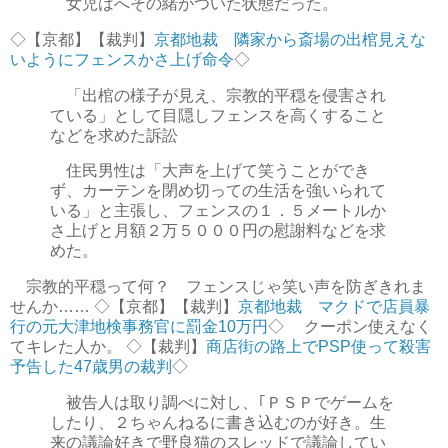
女児はへその緒がついた状態だった。
◇【京都】【裁判】
京都地裁 隣家から斎場の出棺見えな
いようにフェンスかさ上げ命令
◇
「出棺の様子が見え、宗教的平穏を侵害され
ている」として目隠しフェンスを高くすること
などを求めた訴訟
住民男性は「大声を上げて笑うことができ
ず、カーテンを閉め切っての生活を強いられて
いる」と主張し、フェンスの１．５メートルか
さ上げと月額２万５０００円の慰謝料などを求
めた。
宗教的平穏って何？ フェンスじゃ笑い声を防ぎきれま
せんか…… ◇【京都】【裁判】
京都地裁 マクドで店員暴
行の元大津地検事務官に罰金10万円
◇ クーポン使えなく
てキレた人か。 ◇【裁判】
商店街の路上でPSP使って殺害
予告した47歳男の裁判
◇
被告人は取り調べに対し、｢ＰＳＰでゲームを
したり、２ちゃんねるに書き込むのが好き。生
来の議論好きで野良猫のスレッドで議論してい