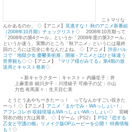
ニトマリな
んかあるのか。 ◇【アニメ】
見逃すな！ 秋のアニメ新番組
（2008年10月期）チェックリスト
◇ 2008年10月期って
「2008年の第4クール」というか「2008年度の第3クール」
というか迷う。実際のところ「秋アニメ」というには最終
回のころには完全に冬なんだよね。 ◇【アニメ】
渋谷パル
コで「地獄少女 憂鬱美術展」開催 - アニメとはひと味違う
世界観も
◇ ◇【アニメ】
『マリア様がみてる』第4期の放
送局とキャスト発表
◇
＜新キャラクター：キャスト＞ 内藤笙子：井
上麻里奈 細川夕子：川澄綾子 可南子の父：小山
力也 有馬菜々：生天目仁美
とうとうあやちーきたーっ！ ってなんかすごい役きた
ーっ！ ◇【アニメ】
アニメ「まかでみ・WAっしょい！」
アフレコレポ 収録現場もWAっしょいWAっしょい
◇ 宮崎
羽衣の焼け方は異常。 ◇【ゲーム（PS2）】
PS2『恋する
乙女と守護の楯』リメイク版OPムービーを公開！ 特典情報
も！
◇