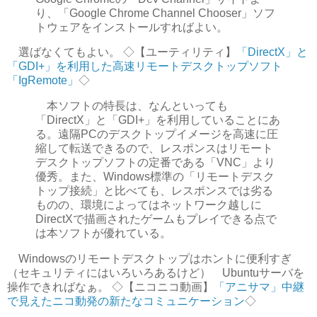
り、「Google Chrome Channel Chooser」ソフ
トウェアをインストールすればよい。
選ばなくてもよい。 ◇【ユーティリティ】
「DirectX」と
「GDI+」を利用した高速リモートデスクトップソフト
「IgRemote」
◇
本ソフトの特長は、なんといっても
「DirectX」と「GDI+」を利用していることにあ
る。遠隔PCのデスクトップイメージを高速に圧
縮して転送できるので、レスポンスはリモート
デスクトップソフトの定番である「VNC」より
優秀。また、Windows標準の「リモートデスク
トップ接続」と比べても、レスポンスでは劣る
ものの、環境によってはネットワーク越しに
DirectXで描画されたゲームもプレイできる点で
は本ソフトが優れている。
Windowsのリモートデスクトップはホントに便利すぎ
（セキュリティにはいろいろあるけど） Ubuntuサーバを
操作できればなぁ。 ◇【ニコニコ動画】
「アニサマ」中継
で見えたニコ動発の新たなコミュニケーション
◇