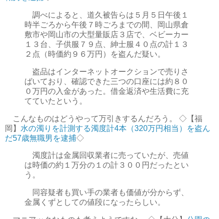
調べによると、道久被告らは５月５日午後１
時半ごろから午後７時ごろまでの間、岡山県倉
敷市や岡山市の大型量販店３店で、ベビーカー
１３台、子供服７９点、紳士服４０点の計１３
２点（時価約９６万円）を盗んだ疑い。
盗品はインターネットオークションで売りさ
ばいており、確認できた三つの口座には約８０
０万円の入金があった。借金返済や生活費に充
てていたという。
こんなものはどうやって万引きするんだろう。 ◇【福
岡】
水の濁りを計測する濁度計4本（320万円相当）を盗ん
だ57歳無職男を逮捕
◇
濁度計は金属回収業者に売っていたが、売値
は時価の約１万分の１の計３００円だったとい
う。
同容疑者も買い手の業者も価値が分からず、
金属くずとしての値段になったらしい。