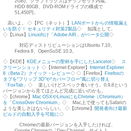
2GB)、グラフィックスはチップセット内蔵、
HDD 80GB、DVD-ROMドライブの構成で
51,450円。
高いよ。 ◇【PC（ネット）】
LANポートからの情報漏え
いを防ぐ！ セキュリティ対策2製品
◇ 知識として。
◇【Linux】
Linux向け「Adobe AIR」がベータ公開
◇
対応ディストリビューションはUbuntu 7.10、
Fedora 8、OpenSuSE 10.3。
◇【KDE】
KDEメニューの聖杯を手にしたLancelot
◇
ス
クリーンショット
◇【Internet Explorer】
Internet Explorer
8（Beta 2）クイック・レビュー
◇ ◇【Firefox】
Firefoxの
タブを“フリップ 3D”や“カバーフロー”風に切り替え
「FoxTab」
◇ 楽しいけどスペック食いそう。0.9.8という
バージョンから見てほとんど完成に近いのかも。
◇【chrome】
Mac OSXやLinuxにもChrome（Chromium）
を「CrossOver Chromium」
◇ Mac上で使ってもSafariの
ような美しさはないらしい。 ◇【chrome】
開発者向け最新
ビルドの自動入手を可能に
◇
Chromeの最新バージョンを入手したければ、
Google Chromeの「Dev Channel」サイトよ