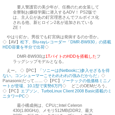
要人警護官の美少年が、任務のため女装して
全寮制お嬢様学園に潜入するADV！ PS2版で
は、主人公があの釘宮理恵さんでフルボイス化
される他、新ヒロイン2名が追加されている
ZE！
やはり釘か。男役でも釘宮病は発病するのか否か。
◇【AV】
松下、Blu-rayレコーダー「DMR-BW930」の搭載
HDD容量を半分で出荷
◇
DMR-BW930は
1TバイトのHDDを搭載した
フ
ラッグシップモデルとなる。
えー。 ◇【PC】
「ソニーは(Netbookに)参入せざるを得
ない。コンシューマーこそわれわれの強みだからだ」
◇
Panasonicだって…… ◇【PC】
ソーテックの低価格ミニノ
ートが登場、10.1型で実勢6万円
◇ どこのOEMだろう。
◇【PC】
エプソン、TurboLinux Client 2008 Basic搭載のミ
ニタワーPC
◇
最小構成例は、CPUにIntel Celeron
430(1.80GHz)、メモリ512MB(DDR2、最大