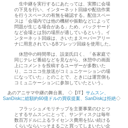
生中継を実行するにあたっては、実際に会場
の下見を行い、インターネット回線や配信作業
を行うスペースの有無を確認する。配信スペー
スは「会場内では他の機材や振動などによって
問題が生じる場合がある」ため、バックヤード
など会場とは別の場所が適しているという。イ
ンターネット回線は、さいたまスーパーアリー
ナに用意されているBフレッツ回線を使用した。
休憩中の時間帯は、設楽氏曰く、「各家庭で
同じテレビ番組などを見ながら、休憩中の画面
上にコメントを投稿するユーザーが多数いた
り、ニコニコ生放送がコミュニケーションの場
になっていた」とのことで、ときには運営側も
コミュニケーションに参加していたという。
あのアニサマ中継の舞台裏。 ◇【IT】
サムスン、
SanDiskに総額約60億ドルの買収提案、SanDiskは拒絶
◇
フラッシュメモリチップを主要事業のひとつ
とするサムスンにとって、サンディスクは毎年
数百万ドルに上るライセンス費用を払い続ける
くらいならいっそまるごと買ってしまいたい企