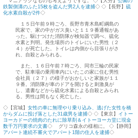
マニアックなものも考えようですな。 ◇【大分】
公園の
鉄製側溝のふた15枚を盗んだ男2人を逮捕
◇ ◇【長野】
硫
化水素自殺が2件
◇
１５日午前９時ごろ、長野市青木島町綱島の
民家で、家の中がガス臭いと１１９番通報があ
った。駆けつけた消防隊が検知器で調べ、硫化
水素と判明。発生場所のトイレにいた男性（２
４）が死亡した。トイレは内側から目張りがさ
れ、自殺とみられる。
また、１６日午前７時ごろ、同市三輪の民家
で、駐車場の乗用車内にいたこの家に住む男性
会社員（２７）の様子がおかしいと家族が１１
９番。消防隊が車のドアを開けると刺激臭が
し、遺書などから硫化水素による自殺とみられ
る。男性は間もなく死亡した。
◇【宮城】
女性の車に無理やり乗り込み、逃げた女性を橋
からダムに投げ落とした31歳男を逮捕
◇ ◇【東京】
イトー
ヨーカドーの焼肉のたれに除草剤＆イトーヨーカ堂に現金
数千万円要求の文書
◇ グリコ森永の様相に。 ◇【静岡】
アパート連続不審火でアパート1階の住人を逮捕
◇