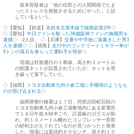
坂本容疑者は「他の住民との人間関係でたま
ったストレスを発散させるためにやった」と話
しているという。
◇【愛知】【鉄道】
名鉄名古屋本線で線路妨害2件
◇
◇【愛知】
中日ファンを殴った38歳阪神ファンの無職男を
逮捕
◇ 2人目。 ◇【兵庫】
交番や中学校に落書きした男3
人を逮捕
◇ ◇【徳島】
走行中のコンクリートミキサー車が
9トンの落石を食らって運転手が骨折
◇
現場は対面通行の１車線。高さ約２メートル
の防護ネットが設置されていたが、ネットを突
き破って落下していた。
◇【福岡】
トヨタ自動車九州小倉工場に手榴弾のようなも
のが投げ込まれる
◇
福岡県警行橋署は１７日、同県苅田町苅田の
トヨタ自動車九州小倉工場敷地内にある変電所
で１６日午前８時半ごろ、計器板のガラスが割
れ、約１０メートル離れたコンプレッサー室前
の砂利土がえぐれているのが見つかったと発表
した。現場には直径約６０センチ、深さ約１０