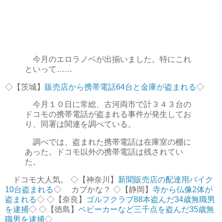
今月のエロラノベが出揃いました。特にこれ
といって……
◇【茨城】
販売店から携帯電話64台と金庫が盗まれる
◇
今月１０日に常総、古河両市で計３４３台の
ドコモの携帯電話が盗まれる事件が発生してお
り、同署は関連を調べている。
調べでは、盗まれた携帯電話は在庫室の棚に
あった。ドコモ以外の携帯電話は残されてい
た。
ドコモ大人気。 ◇【神奈川】
新聞販売店の配達用バイク
10台盗まれる
◇ カブかな？ ◇【静岡】
寺から仏像2体が
盗まれる
◇ ◇【奈良】
ゴルフクラブ88本盗んだ34歳無職男
を逮捕
◇ ◇【徳島】
ベビーカーなど三千点を盗んだ35歳無
職男を逮捕
◇